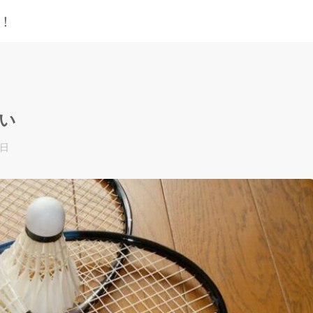
！
違い
8日