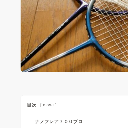
目次
[
close
]
ナノフレア７００プロ