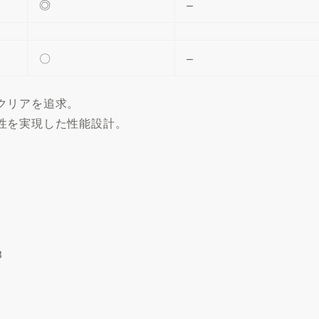
◎
–
〇
–
クリアを追求。
性を実現した性能設計。
）
3