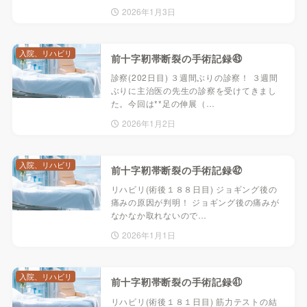
2026年1月3日
入院、リハビリ
前十字靭帯断裂の手術記録㊸
診察(202日目) ３週間ぶりの診察！ ３週間
ぶりに主治医の先生の診察を受けてきまし
た。今回は**足の伸展（…
2026年1月2日
入院、リハビリ
前十字靭帯断裂の手術記録㊷
リハビリ(術後１８８日目) ジョギング後の
痛みの原因が判明！ ジョギング後の痛みが
なかなか取れないので…
2026年1月1日
入院、リハビリ
前十字靭帯断裂の手術記録㊶
リハビリ(術後１８１日目) 筋力テストの結