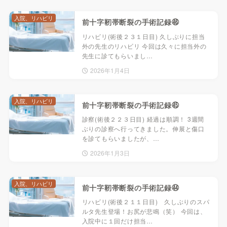
入院、リハビリ
前十字靭帯断裂の手術記録㊻
リハビリ(術後２３１日目) 久しぶりに担当
外の先生のリハビリ 今回は久々に担当外の
先生に診てもらいまし…
2026年1月4日
入院、リハビリ
前十字靭帯断裂の手術記録㊺
診察(術後２２３日目) 経過は順調！ 3週間
ぶりの診察へ行ってきました。伸展と傷口
を診てもらいましたが、…
2026年1月3日
入院、リハビリ
前十字靭帯断裂の手術記録㊹
リハビリ(術後２１１日目) 久しぶりのスパ
ルタ先生登場！お尻が悲鳴（笑） 今回は、
入院中に１回だけ担当…